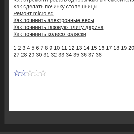
Как сделать починку столешницы
Ремонт micro sd
Как починить электронные весы
Как починить газовую плиту дарина
Как починить колесо коляски
1
2
3
4
5
6
7
8
9
10
11
12
13
14
15
16
17
18
19
2
27
28
29
30
31
32
33
34
35
36
37
38