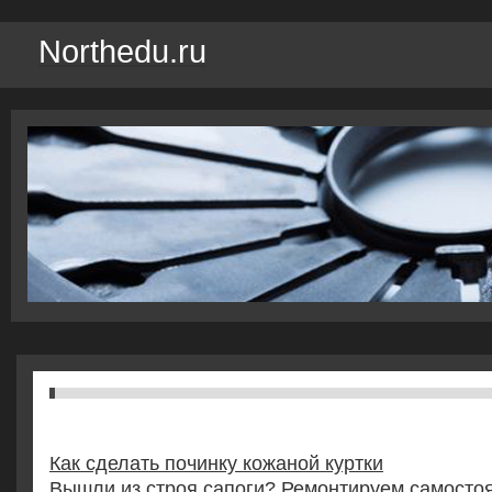
Northedu.ru
Как сделать починку кожаной куртки
Вышли из строя сапоги? Ремонтируем самосто