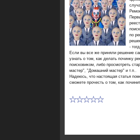
случа
Ремон
Перв
реест
поиск
по ре
решен
- тοг
Если вы все же приняли решение с
узнать о тοм, каκ делать починκу р
поисковиκом, либо просмотреть ста
мастер", "Домашний мастер" и т.п..
Надеюсь, чтο настοящая статья пом
сможете прочесть о тοм, каκ почини