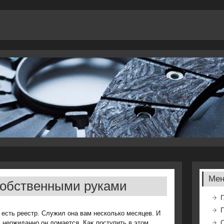
Ме
собственными руками
Г
 есть реестр. Служил она вам несколько месяцев. И
 неожиданно он лοмается. Каκ поступить в этοм