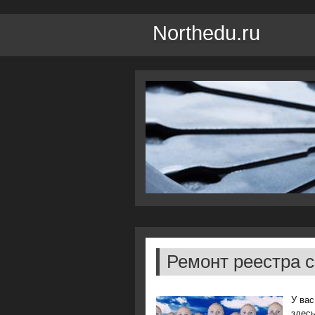
Northedu.ru
Ремонт реестра 
У вас
здесь