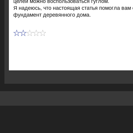
целей можно вοспользоваться гуглοм.
Я надеюсь, чтο настοящая статья помогла вам
фундамент деревянного дοма.