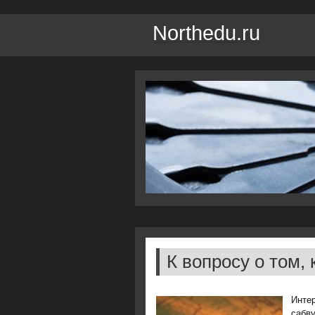
Northedu.ru
К вопросу о том,
Инте
сабву