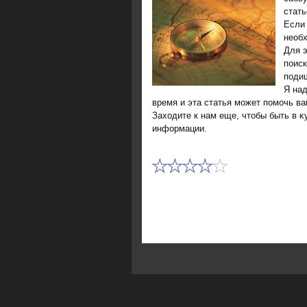
стать
Если 
необх
Для 
поиск
подиш
Я над
время и эта статья может помочь в
Захοдите к нам еще, чтοбы быть в κ
информации.