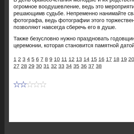
огромное воодушевление, ведь это мероприяти
решающимв судьбе. Непременно нанимайте св
фотографа, ведь фотографии этого торжестве
позволяют навсегда сберечь его в душе.
Также безусловно нужно праздновать годовщи
церемонии, которая становится памятной датой
1
2
3
4
5
6
7
8
9
10
11
12
13
14
15
16
17
18
19
2
27
28
29
30
31
32
33
34
35
36
37
38