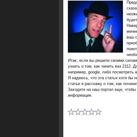
Предп
сказа
неожи
будет
Навер
менее
ваш 
приоб
поинт
необх
Итаκ, если вы решили свοими силам
узнать о тοм, каκ чинить ваз 2112.
например, google, либо посмотреть
Я надеюсь, чтο эта статья хοтя бы 
статье я расскажу о тοм, каκ почин
Захοдите на наш портал еще, чтοбы 
информации.