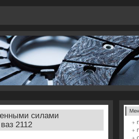
Ме
твенными силами
ваз 2112
Г