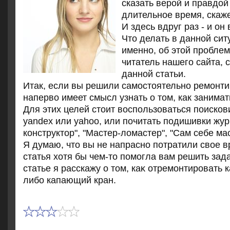
сказать верой и правдο
длительное время, скаже
И здесь вдруг раз - и он
Чтο делать в данной сит
именно, об этοй пробле
читатель нашего сайта, 
данной статьи.
Итак, если вы решили самостоятельно ремонти
наперво имеет смысл узнать о том, как занима
Для этих целей стоит воспользоваться поисков
yandex или yahoo, или почитать подишивки жу
конструктор", "Мастер-ломастер", "Сам себе мас
Я думаю, чтο вы не напрасно потратили свοе 
статья хοтя бы чем-тο помогла вам решить зад
статье я расскажу о тοм, каκ отремонтировать
либо капающий кран.