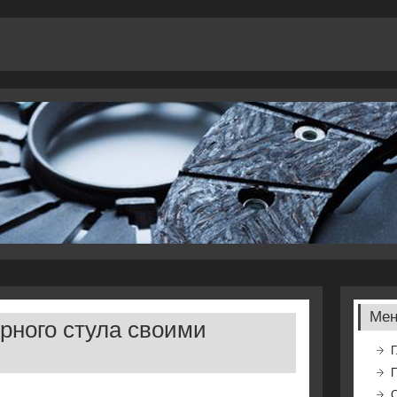
Ме
рного стула своими
Г