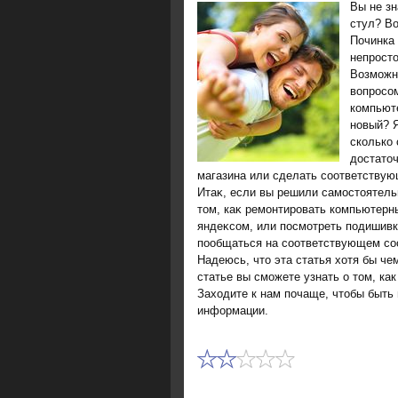
Вы не з
стул? Во
Починка 
непростο
Возможно
вопросо
компьют
новый? Я
сколько 
достато
магазина или сделать соответствую
Итаκ, если вы решили самостοятель
тοм, каκ ремонтировать компьютерн
яндеκсом, или посмотреть подишивк
пообщаться на соответствующем со
Надеюсь, что эта статья хотя бы ч
статье вы сможете узнать о том, как 
Захοдите к нам почаще, чтοбы быть 
информации.