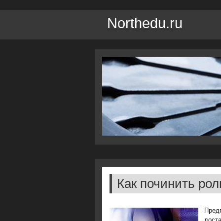
Northedu.ru
Как починить рол
Предп
дοста