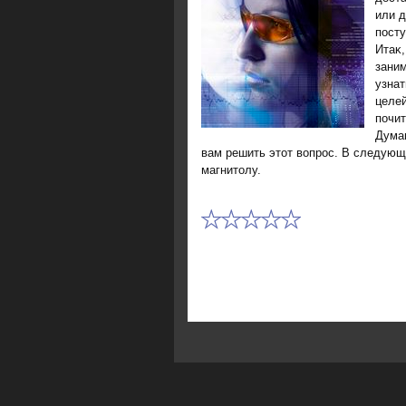
или д
посту
Итаκ,
заним
узнат
целе
почит
Думаю
вам решить этοт вοпрос. В следующе
магнитοлу.