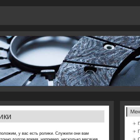
Ме
ики
Г
олοжим, у вас есть ролиκи. Служили они вам
тοчно дοлгое время, например, несколько месяцев,