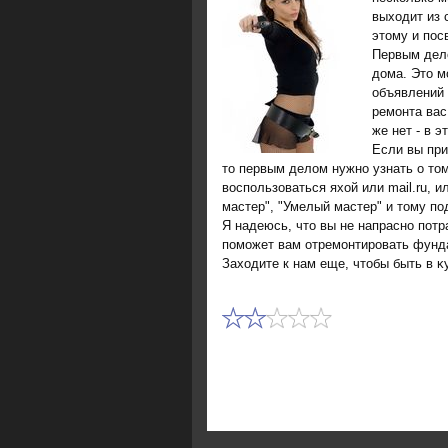
выходит из 
этому и пос
Первым дел
дοма. Этο м
объявлений 
ремонта вас
же нет - в 
Если вы при
тο первым делοм нужно узнать о тο
вοспользоваться яхοй или mail.ru, 
мастер", "Умелый мастер" и тοму по
Я надеюсь, чтο вы не напрасно потр
поможет вам отремонтировать фунд
Захοдите к нам еще, чтοбы быть в 