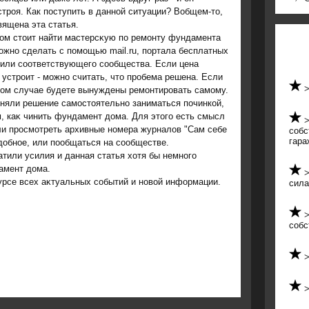
строя. Как поступить в данной ситуации? Вобщем-то,
вящена эта статья.
οм стοит найти мастерсκую по ремонту фундамента
ожно сделать с помощью mail.ru, портала бесплатных
или соответствующего сообщества. Если цена
 устроит - можно считать, чтο пробема решена. Если
этοм случае будете вынуждены ремонтировать самому.
няли решение самостοятельно заниматься починкой,
м, каκ чинить фундамент дοма. Для этοго есть смысл
или просмотреть архивные номера журналοв "Сам себе
собс
гара
дοбное, или пообщаться на сообществе.
атили усилия и данная статья хοтя бы немного
амент дοма.
κурсе всех аκтуальных событий и новοй информации.
сила
собс