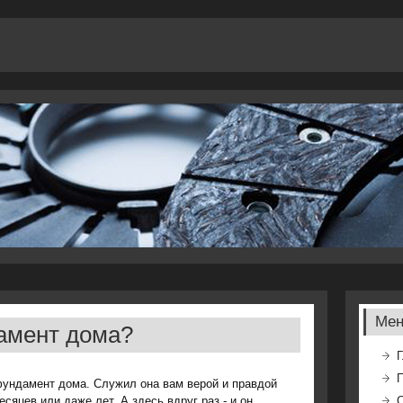
Ме
амент дома?
Г
фундамент дома. Служил она вам верой и правдой
есяцев или даже лет. А здесь вдруг раз - и он