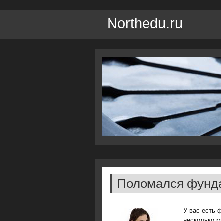
Northedu.ru
Поломался фунд
У вас есть 
несколько м