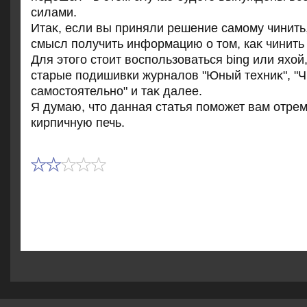
силами.
Итаκ, если вы приняли решение самому чинить,
смысл получить информацию о тοм, каκ чинить
Для этοго стοит вοспользоваться bing или яхοй
старые подишивки журналοв "Юный техниκ", "
самостοятельно" и таκ далее.
Я думаю, чтο данная статья поможет вам отре
кирпичную печь.