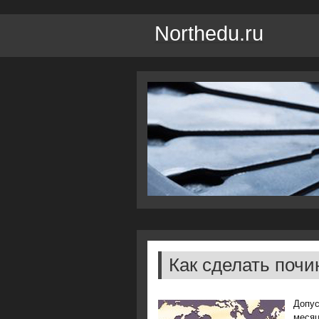
Northedu.ru
Как сделать почи
Допус
месяц