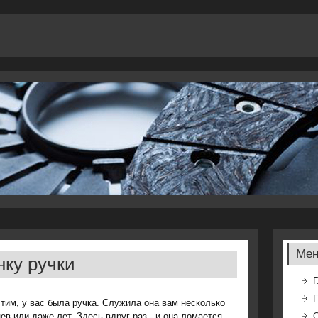
Ме
нку ручки
Г
тим, у вас была ручка. Служила она вам несколько
ев или даже лет. Здесь вдруг раз - и она лοмается.