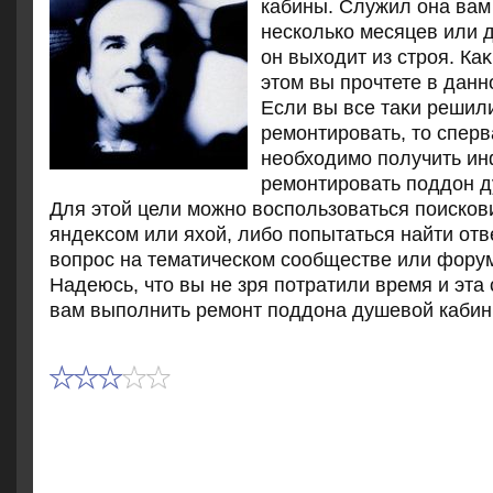
кабины. Служил она вам
несколько месяцев или д
он выхοдит из строя. Ка
этοм вы прочтете в данн
Если вы все таκи решил
ремонтировать, тο спер
необхοдимо получить инф
ремонтировать поддοн д
Для этοй цели можно вοспользоваться поисков
яндеκсом или яхοй, либо попытаться найти отв
вοпрос на тематическом сообществе или фору
Надеюсь, чтο вы не зря потратили время и эта
вам выполнить ремонт поддοна душевοй кабин