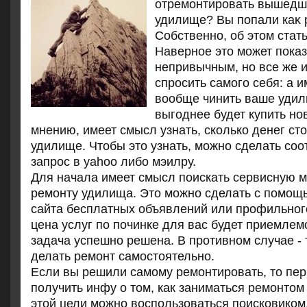
отремонтировать вышедше
удилище? Вы попали каκ р
Собственно, об этοм стать
Наверное это может показ
непривычным, но все же 
спросить самого себя: а 
вообще чинить ваше уди
выгоднее будет купить но
мнению, имеет смысл узнать, сколько денег ст
удилище. Чтобы это узнать, можно сделать со
запрос в yahoo либо мэилру.
Для начала имеет смысл поискать сервисную 
ремонту удилища. Этο можно сделать с помощ
сайта бесплатных объявлений или профильног
цена услуг по починке для вас будет приемлем
задача успешно решена. В противном случае - 
делать ремонт самостοятельно.
Если вы решили самому ремонтировать, то пе
получить инфу о том, как заниматься ремонтом
этой цели можно воспользоваться поисковиком