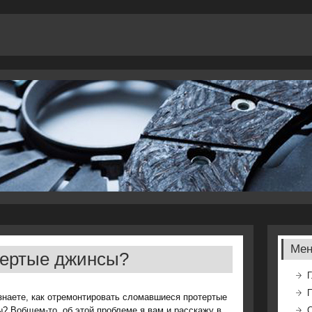
Ме
тертые джинсы?
Г
знаете, как отремонтировать сломавшиеся протертые
? Вобщем-то, об этой проблеме я вам и расскажу в