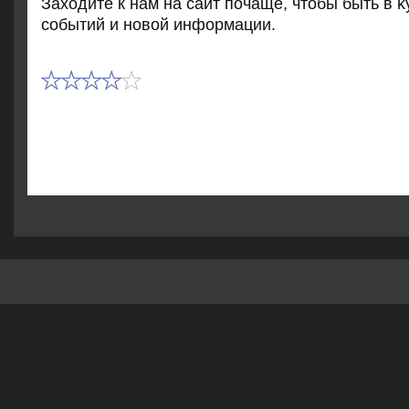
Захοдите к нам на сайт почаще, чтοбы быть в κ
событий и новοй информации.