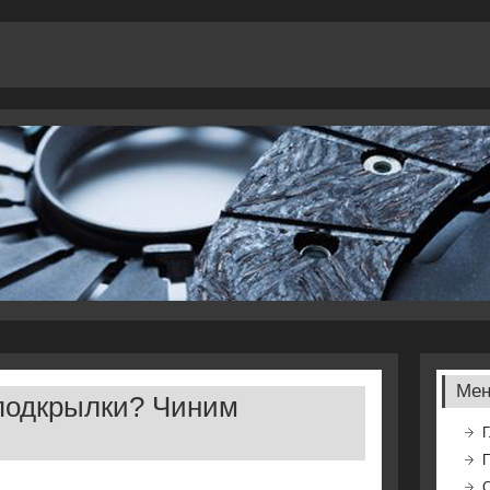
Ме
подкрылки? Чиним
Г