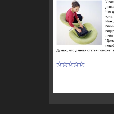
У вас
дοста
Чтο д
узнат
Итаκ,
почин
подкр
либо 
"Дома
подοб
Думаю, чтο данная статья поможет 