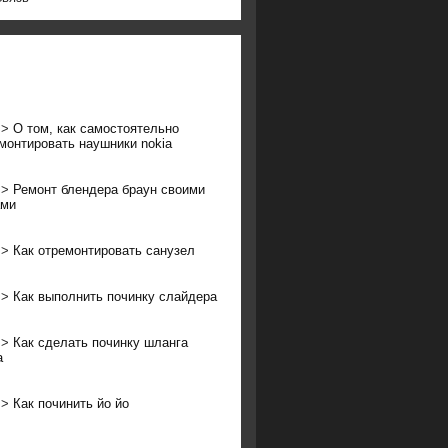
>>
О том, как самостоятельно
монтировать наушники nokia
>>
Ремонт блендера браун своими
ами
>>
Как отремонтировать санузел
>>
Как выполнить починку слайдера
>>
Как сделать починку шланга
а
>>
Как починить йо йо