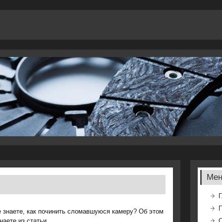
Ме
Г
 знаете, как починить сломавшуюся камеру? Об этом
наете из статьи.