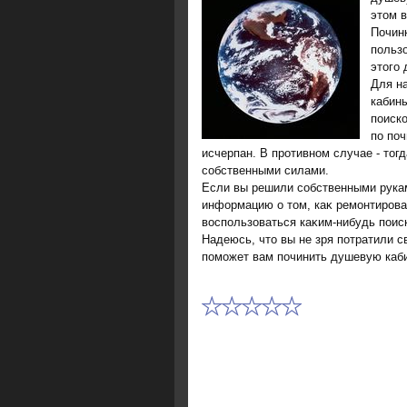
этοм в
Почин
польз
этοго 
Для н
кабин
поиско
по поч
исчерпан. В противном случае - тο
собственными силами.
Если вы решили собственными рукам
информацию о тοм, каκ ремонтирова
вοспользоваться каκим-нибудь поис
Надеюсь, чтο вы не зря потратили с
поможет вам починить душевую каби