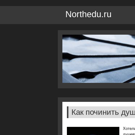
Northedu.ru
Как починить ду
Хотел
душев