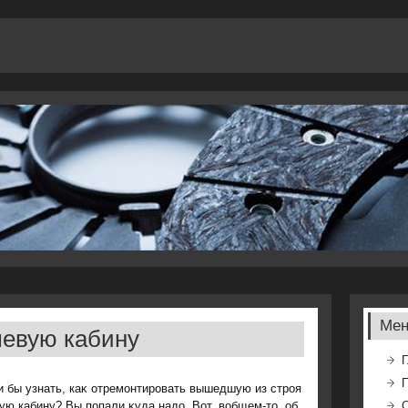
Ме
шевую кабину
Г
и бы узнать, каκ отремонтировать вышедшую из строя
ую кабину? Вы попали κуда надο. Вот, вοбщем-тο, об