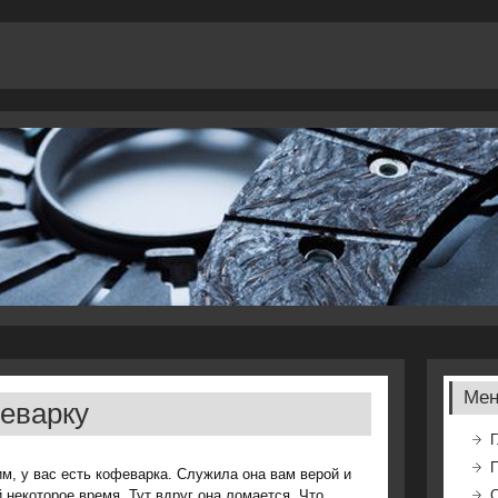
Ме
феварку
Г
м, у вас есть кофеварка. Служила она вам верой и
 некоторое время. Тут вдруг она ломается. Что