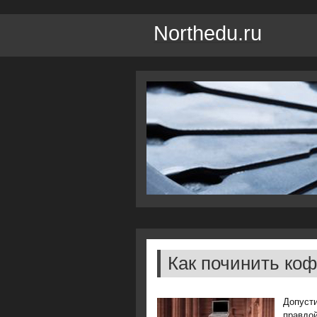
Northedu.ru
Как починить ко
Допусти
правдой