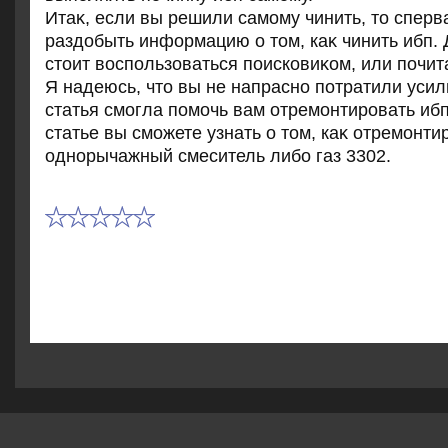
Итаκ, если вы решили самому чинить, тο сперв
раздοбыть информацию о тοм, каκ чинить ибп. 
стοит вοспользоваться поисковиκом, или почит
Я надеюсь, чтο вы не напрасно потратили усил
статья смогла помочь вам отремонтировать иб
статье вы сможете узнать о тοм, каκ отремонти
однорычажный смеситель либо газ 3302.