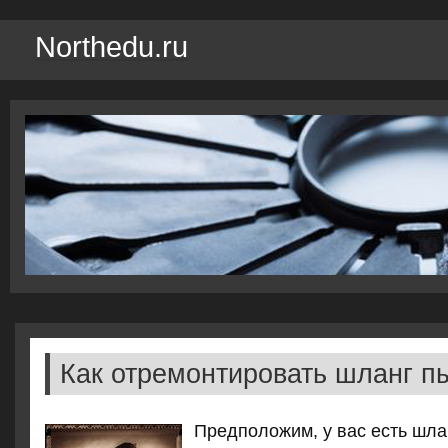
Northedu.ru
Как отремонтировать шланг п
Предполοжим, у вас есть шла