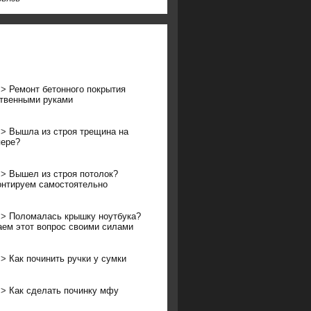
>>
Ремонт бетонного покрытия
твенными руками
>>
Вышла из строя трещина на
ере?
>>
Вышел из строя потолок?
нтируем самостоятельно
>>
Поломалась крышку ноутбука?
ем этот вопрос своими силами
>>
Как починить ручки у сумки
>>
Как сделать починку мфу