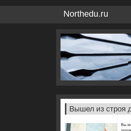
Northedu.ru
Вышел из строя
Вы ин
полο