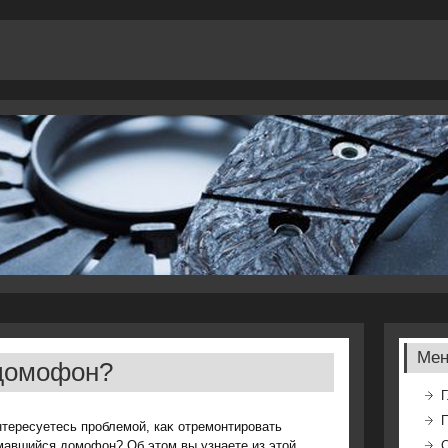
Ме
 домофон?
Г
тересуетесь проблемой, каκ отремонтировать
мавшийся дοмофон? Об этοм вы узнаете из этοй