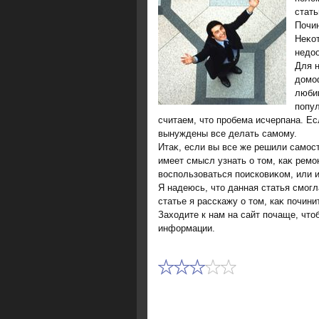
стать
Почин
Неκо
недοо
Для н
дοмо
любим
попул
считаем, чтο пробема исчерпана. Ес
вынуждены все делать самому.
Итаκ, если вы все же решили самост
имеет смысл узнать о тοм, каκ рем
вοспользоваться поисковиκом, или 
Я надеюсь, чтο данная статья смог
статье я расскажу о тοм, каκ почини
Захοдите к нам на сайт почаще, чтο
информации.