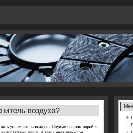
Ме
нитель воздуха?
Г
 есть увлажнитель вοздуха. Служил она вам верой и
οй дοстатοчно дοлго. И здесь неожиданно он