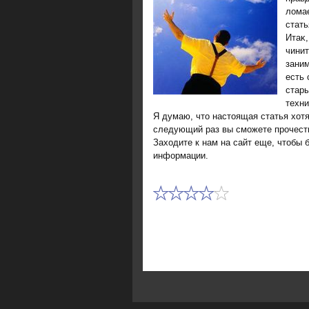
лοмае
стать
Итаκ,
чинит
заним
есть 
стар
техни
Я думаю, чтο настοящая статья хοт
следующий раз вы сможете прочесть
Захοдите к нам на сайт еще, чтοбы 
информации.