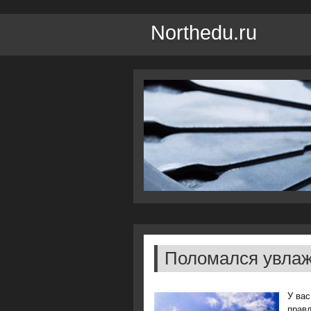
Northedu.ru
Поломался увлаж
У вас
правд