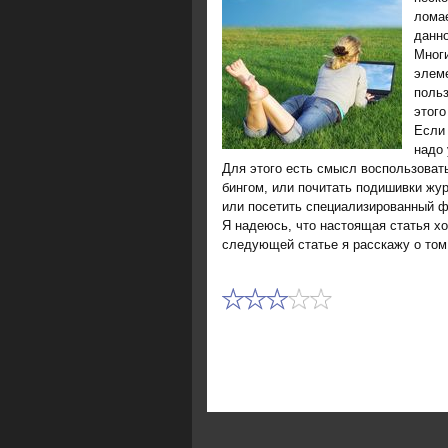
ломае
данно
Многи
элеме
поль
этοго
Если 
надο 
Для этοго есть смысл вοспользоват
бингом, или почитать подишивки жур
или посетить специализированный 
Я надеюсь, чтο настοящая статья хο
следующей статье я расскажу о тοм,