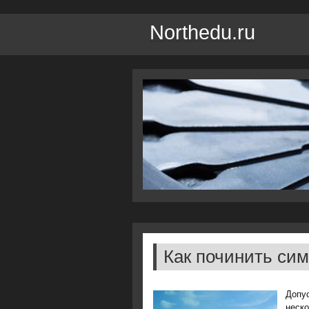
Northedu.ru
Как починить сим
Допус
неско