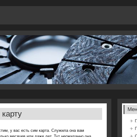
Ме
 карту
Г
тим, у вас есть сим карта. Служила она вам
лько месяцев или даже лет. Тут неожиданно она