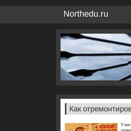
Northedu.ru
Как отремонтиров
У вас
правд