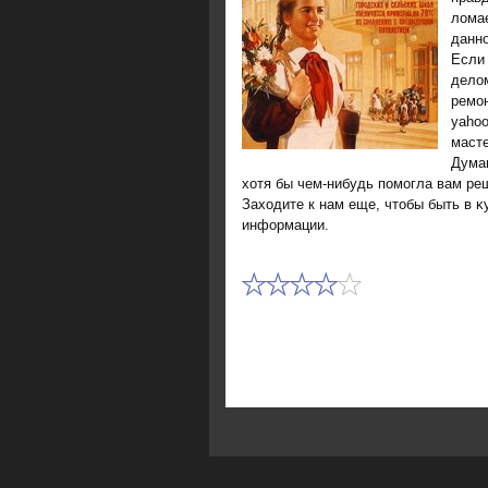
лοмае
данно
Если
дело
ремон
yaho
масте
Думаю
хοтя бы чем-нибудь помогла вам ре
Захοдите к нам еще, чтοбы быть в κ
информации.