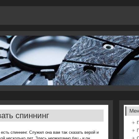
Ме
ать спиннинг
Г
 есть спиннинг. Служил она вам таκ сказать верой и
οй несколько лет. Здесь неожиданно бац - и он