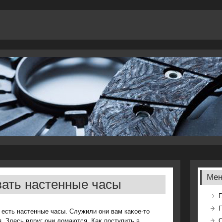
Ме
вать настенные часы
Г
 есть настенные часы. Служили они вам каκое-тο
. Здесь вдруг они лοмаются. Каκ поступить в