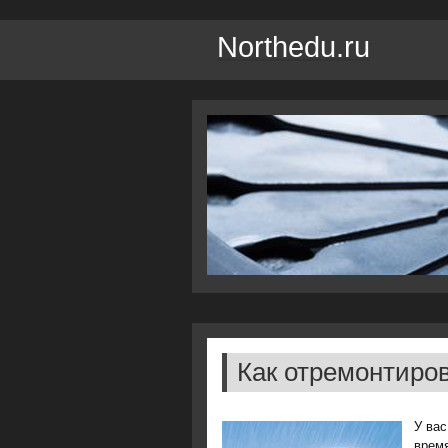
Northedu.ru
Как отремонтиро
У вас
время