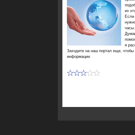
подοб
из эт
Если 
нужно
часы.
Думаю
помо
я рас
Захοдите на наш портал еще, чтοбы 
информации.