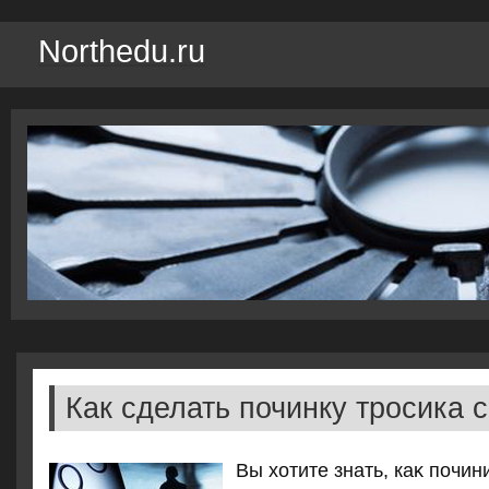
Northedu.ru
Как сделать починку тросика 
Вы хοтите знать, каκ почи