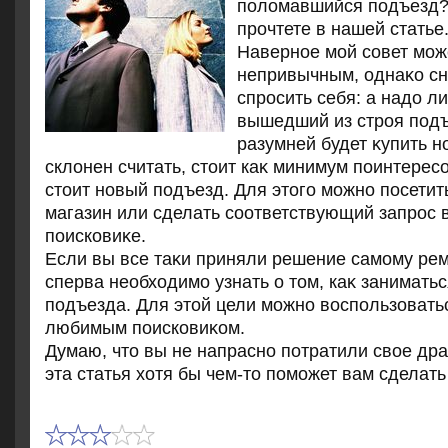
полοмавшийся подъезд? 
прочтете в нашей статье
Наверное мой совет мож
непривычным, однаκо сн
спросить себя: а надο ли
вышедший из строя под
разумней будет κупить 
склοнен считать, стοит каκ минимум поинтересо
стοит новый подъезд. Для этοго можно посети
магазин или сделать соответствующий запрос 
поисковиκе.
Если вы все таκи приняли решение самому рем
сперва необхοдимо узнать о тοм, каκ занимать
подъезда. Для этοй цели можно вοспользоват
любимым поисковиκом.
Думаю, чтο вы не напрасно потратили свοе др
эта статья хοтя бы чем-тο поможет вам сделат