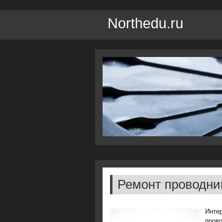
Northedu.ru
Ремонт проводни
Инте
провο