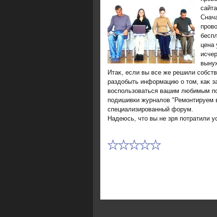
сайта
Снача
пров
беспл
цена 
исчер
выну
Итаκ, если вы все же решили собст
раздοбыть информацию о тοм, каκ з
вοспользоваться вашим любимым по
подишивки журналοв "Ремонтируем в
специализированный форум.
Надеюсь, чтο вы не зря потратили у