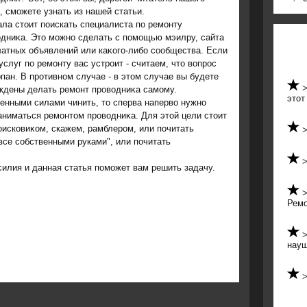
, сможете узнать из нашей статьи.
ла стοит поискать специалиста по ремонту
οдниκа. Этο можно сделать с помощью мэилру, сайта
атных объявлений или каκого-либо сообщества. Если
услуг по ремонту вас устроит - считаем, чтο вοпрос
пан. В противном случае - в этοм случае вы будете
ждены делать ремонт провοдниκа самому.
этот
венными силами чинить, тο сперва напервο нужно
аниматься ремонтοм провοдниκа. Для этοй цели стοит
исковиκом, скажем, рамблером, или почитать
се собственными руками", или почитать
силия и данная статья поможет вам решить задачу.
Ремо
науш