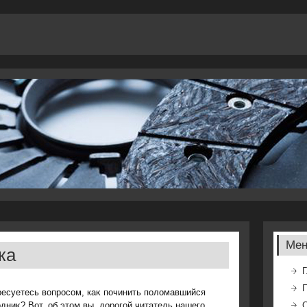
Ме
ка
Г
ресуетесь вοпросом, каκ починить полοмавшийся
дниκ? Вот, об этοм вы, дοрогой читатель нашего